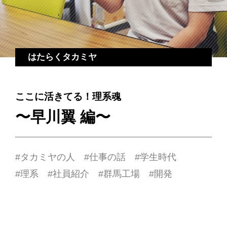
はたらくタカミヤ
ここに活きてる！理系魂
〜早川翼 編〜
タカミヤの人
仕事の話
学生時代
理系
社員紹介
群馬工場
開発