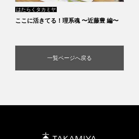
はたらくタカミヤ
ここに活きてる！理系魂 〜近藤豊 編〜
一覧ページへ戻る