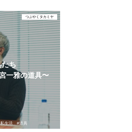
つぶやくタカミヤ
具たち
髙宮一雅の道具〜
私生活
道具