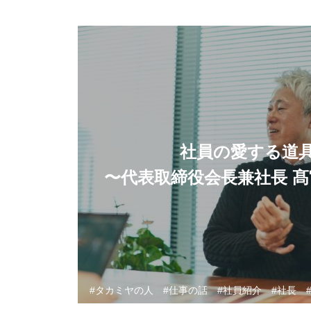
社員の愛する道
〜代表取締役会長兼社長 
タカミヤの人
仕事の話
社員紹介
社長