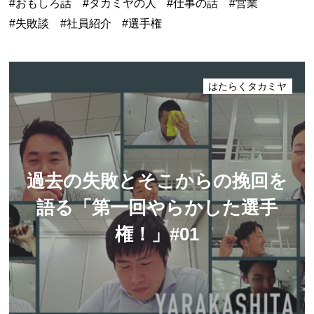
おもしろ話
タカミヤの人
仕事の話
営業
失敗談
社員紹介
選手権
はたらくタカミヤ
過去の失敗とそこからの挽回を
語る
「第一回やらかした選手
権！」#01