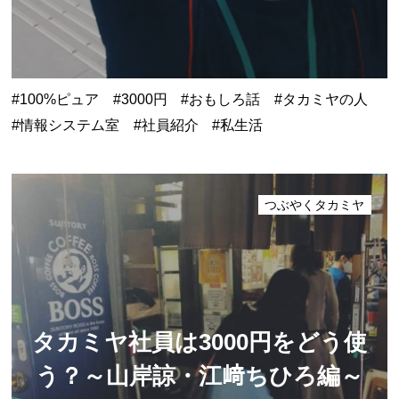
100%ピュア
3000円
おもしろ話
タカミヤの人
情報システム室
社員紹介
私生活
つぶやくタカミヤ
タカミヤ社員は3000円をどう使
う？
～山岸諒・江﨑ちひろ編～