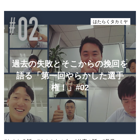
はたらくタカミヤ
過去の失敗とそこからの挽回を
語る
「第一回やらかした選手
権！」#02