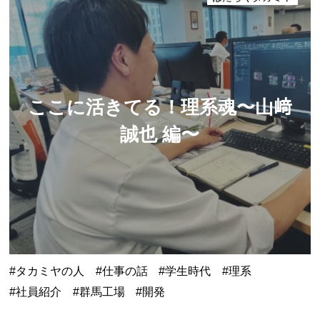
ここに活きてる！理系魂
〜山﨑
誠也 編〜
タカミヤの人
仕事の話
学生時代
理系
社員紹介
群馬工場
開発