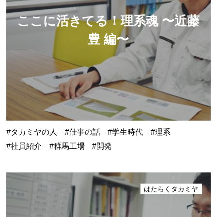
ここに活きてる！理系魂
〜近藤
豊 編〜
タカミヤの人
仕事の話
学生時代
理系
社員紹介
群馬工場
開発
はたらくタカミヤ