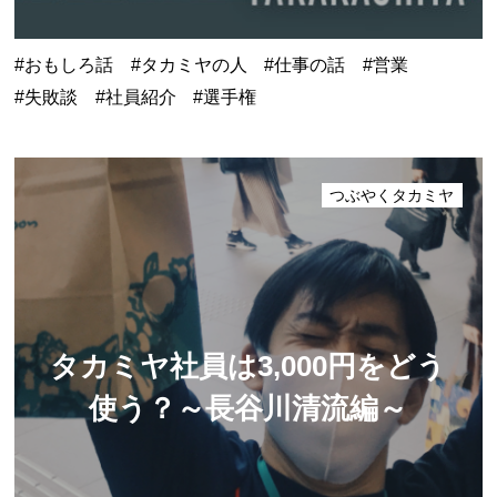
おもしろ話
タカミヤの人
仕事の話
営業
失敗談
社員紹介
選手権
つぶやくタカミヤ
タカミヤ社員は3,000円をどう
使う？
～長谷川清流編～