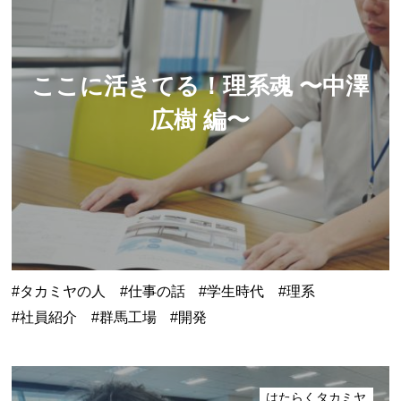
ここに活きてる！理系魂
〜中澤
広樹 編〜
タカミヤの人
仕事の話
学生時代
理系
社員紹介
群馬工場
開発
はたらくタカミヤ