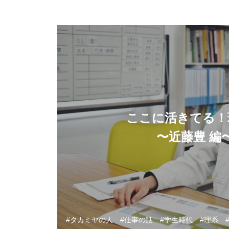
ここに活きてる！
〜近藤豊 編
タカミヤの人
仕事の話
学生時代
理系