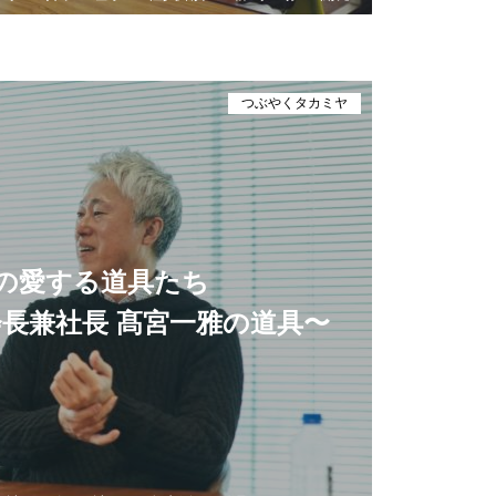
つぶやくタカミヤ
の愛する道具たち
長兼社長 髙宮一雅の道具〜