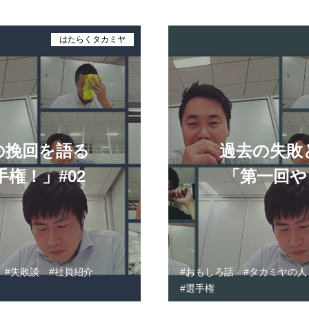
はたらくタカミヤ
の挽回を語る
過去の失敗
権！」#02
「第一回や
失敗談
社員紹介
おもしろ話
タカミヤの人
選手権