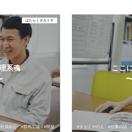
はたらくタカミヤ
理系魂
ここ
〜
社員紹介
群馬工場
開発
タカミヤの人
仕事の話