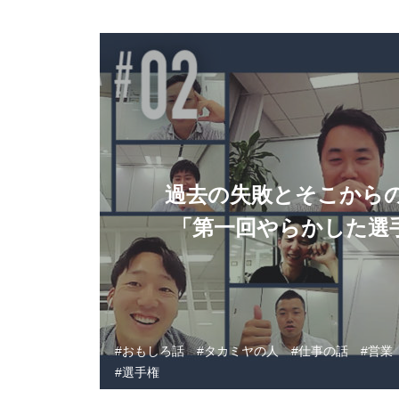
過去の失敗とそこから
「第一回やらかした選手
おもしろ話
タカミヤの人
仕事の話
営業
選手権