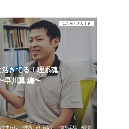
はたらくタカミヤ
に活きてる！理系魂
〜早川翼 編〜
学生時代
理系
社員紹介
群馬工場
開発